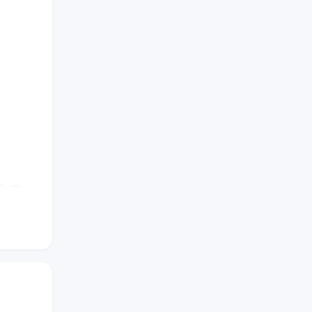
ketti