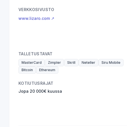
Bonus tulee kierrättää 35-kertaisesti ja ilmaiskierr
VERKKOSIVUSTO
www.lizaro.com ↗
Voit halutessasi lunastaa casinobonukse
saakka vain 5x kierrätyksellä. Valitse v
Lizaro Casino kokemu
TALLETUSTAVAT
MasterCard
Zimpler
Skrill
Neteller
Siru Mobile
Bitcoin
Ethereum
Lizaro Casinoa ei voi syyttää ainakaan mielikuvitu
arvostellut reilusti päälle 500 nettikasinoa ja tätä 
KOTIUTUSRAJAT
huomautettava, että kasino on rakennettu osittain p
Jopa 20 000€ kuussa
logo on lähes identtinen.
Lizaron kaksi parasta osa-aluetta ovat pelit ja 
Rahapelejä on reippaasti päälle 10 000 kappaletta m
puolestaan on sekä uusille että vanhoille pelaajil