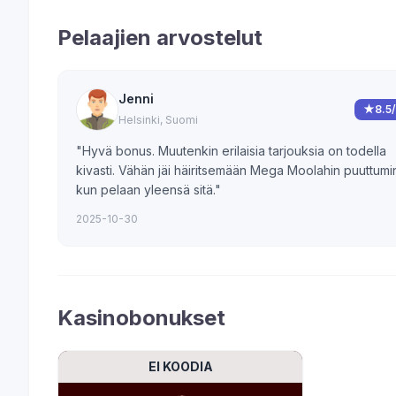
bonuskaupan muodossa.
Pelaajien arvostelut
Nettikasinon VIP-ohjelma palkitsee pelaajia monin eri 
sekä korkeammilla nostorajoilla ja käteispalautuksil
Jenni
★
8.5
Lisenssi:
Anjouan
✅
Helsinki, Suomi
"Hyvä bonus. Muutenkin erilaisia tarjouksia on todella
Vastuullinen pelaaminen:
Keskinkertainen
🟡
kivasti. Vähän jäi häiritsemään Mega Moolahin puuttum
kun pelaan yleensä sitä."
Varsinainen omistaja:
Ei tiedossa
⛔
2025-10-30
Maksut:
Lukuisat maksutavat
✅
Läpinäkyvyys:
Hyvä
✅
Kasinobonukset
Pelaajien valitukset:
Ei valituksia
✅
EI KOODIA