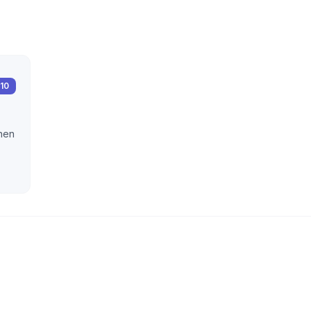
tavoin, kuten henkilökohtaisilla tarjouksilla ja tilinhoitajall
la.
/10
inen