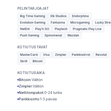
oksista saatavat voitot 40-kertaisesti ennen kotiutusta.
PELINTARJOAJAT
Big Time Gaming
Elk Studios
Endorphina
Evolution Gaming
Fantasma
Microgaming
Lucky Str
n sijasta vedonlyöntiin 100% talletusbonuksen aina 3
NetEnt
Play’n GO
Playtech
Pragmatic Play Live
ain haluamasi bonus rekisteröitymisen yhteydessä.
Push Gaming
Spinomenal
Wazdan
ksia
KOTIUTUSTAVAT
MasterCard
Visa
Zimpler
Pankkisiirrot
Revolut
Skrill
Bitcoin
ksen puutteesta, sillä kasinon teemana ovat cowboy-liskot. 
toteutusta ei vielä koskaan aikaisemmin ole tullut vastaan. To
KOTIUTUSAIKA
ari kuukautta sitten suljetun Dazarbetin päälle ja esimerkik
Bitcoin:
Välitön
Zimpler:
Välitön
Nettilompakot:
0-24 tuntia
tarjoukset, jotka ovat molemmat erittäin monipuolisia.
Pankkisiirto:
1-3 päivää
onissa eri kategorioissa. Innovatiivisia tarjouksia ja kampan
le Bonus Crabien, turnausten, haasteiden, reload-bonusten 