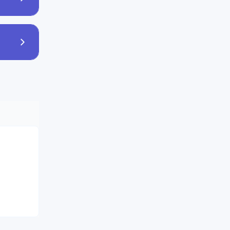
0
vasta
an