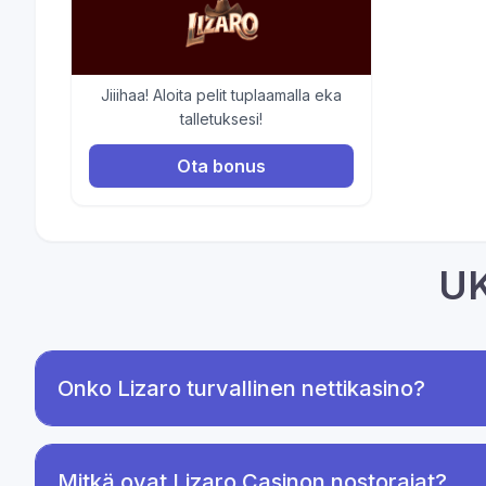
Mobiili
Lizaro on tietenkin suunniteltu myös mobiilipelaajil
on lukuisia mobiilitalletuksiin erikoistuneita va
Jiiihaa! Aloita pelit tuplaamalla eka
tehty erittäin yksinkertaiseksi.
talletuksesi!
Itse alusta toimii älylaitteella todella hyvin ja eril
Ota bonus
huomattavasti. Erillistä sovellusta ei turhaan ole l
selaimen kautta.
Lizaro Casino Suomi
UK
Lizaro Casinon yhtenä kohderyhmänä ovat suomalai
on käännetty suomeksi ja asiakaspalvelua on saatav
Onko Lizaro turvallinen nettikasino?
Lisäksi maksutapojen joukossa ovat kaikki suomalai
Valitettavasti Anjouanin lisenssi sijaitsee ETA-alueen
henkilökohtaisessa tuloverotuksessa.
Mitkä ovat Lizaro Casinon nostorajat?