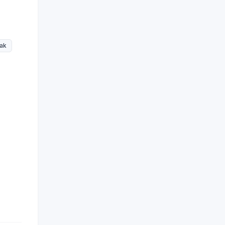
eak
00€
Olen
ki on
si
joita
sekä