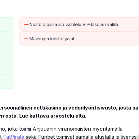
Nostorajoissa iso vaihtelu VIP-tasojen välillä
Maksujen käsittelyajat
ersoonallinen nettikasino ja vedonlyöntisivusto, josta sa
rrosta. Lue kattava arvostelu alta.
no, joka toimii Anjouanin viranomaisten myöntämällä
at
FatPirate
sekä Funbet toimivat samalla alustalla ja lisenssil