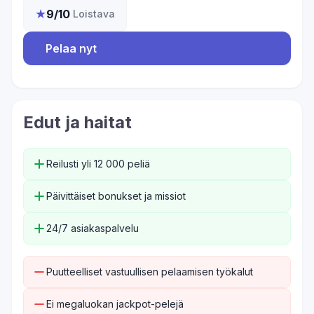
★
9/10
Loistava
Pelaa nyt
Edut ja haitat
Reilusti yli 12 000 peliä
Päivittäiset bonukset ja missiot
24/7 asiakaspalvelu
Puutteelliset vastuullisen pelaamisen työkalut
Ei megaluokan jackpot-pelejä