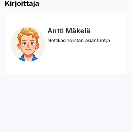
Maksutapojen puolella oli mukava nähdän paljon
Kirjoittaja
tuttuja toimijoita, jotka mahdollistavat maksut
muun muassa verkkopankeista, korteilla tai jopa
kotimaisten puhelinliittymien kautta. Ainoa
Antti Mäkelä
negatiivinen Suomi-aspekti Kyngsin kohdalla on
Euroopan ulkopuolinen lisenssi
, jonka johdosta
Nettikasinolistan asiantuntija
voittoihin voi kohdistua veropaineita.
Pelaaminen Kyngs Casinolla