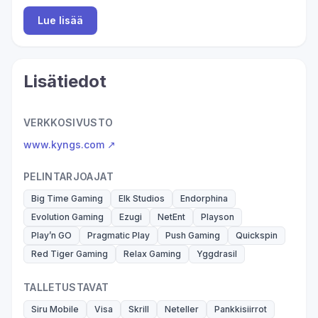
Lue lisää
Lisätiedot
Kyngs bonus ja ilmaiskierrokset
VERKKOSIVUSTO
Tavallisesta poiketen Kyngs tarjoilee uusille
www.kyngs.com ↗
asiakkaille operaattorin normilinjasta poiketen
PELINTARJOAJAT
varsin kookkaan ja houkuttelevan bonuspaketin,
joka sopii isommillekin pelaajille. Yhteensä tarjolla
Big Time Gaming
Elk Studios
Endorphina
on mehevä 1 500 euron bonukset sekä 300
Evolution Gaming
Ezugi
NetEnt
Playson
ilmaiskierrosta kaupan päälle seuraavalla
Play’n GO
Pragmatic Play
Push Gaming
Quickspin
kaavalla:
Red Tiger Gaming
Relax Gaming
Yggdrasil
1. talletusbonus:
100% aina 500€ asti + 100
TALLETUSTAVAT
ilmaiskierrosta
Siru Mobile
Visa
Skrill
Neteller
Pankkisiirrot