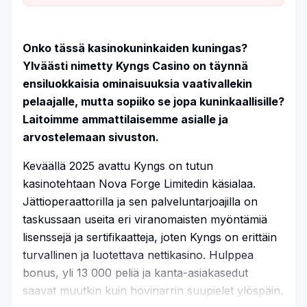
Onko tässä kasinokuninkaiden kuningas?
Ylväästi nimetty Kyngs Casino on täynnä
ensiluokkaisia ominaisuuksia vaativallekin
pelaajalle, mutta sopiiko se jopa kuninkaallisille?
Laitoimme ammattilaisemme asialle ja
arvostelemaan sivuston.
Keväällä 2025 avattu Kyngs on tutun
kasinotehtaan Nova Forge Limitedin käsialaa.
Jättioperaattorilla ja sen palveluntarjoajilla on
taskussaan useita eri viranomaisten myöntämiä
lisenssejä ja sertifikaatteja, joten Kyngs on erittäin
turvallinen ja luotettava nettikasino. Hulppea
bonus, yli 13 000 peliä ja kanta-asiakasedut
saavat muutkin kuin hovinarrin suupielet ylöspäin.