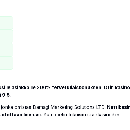
sille asiakkaille 200% tervetuliaisbonuksen. Otin kasin
 9.5.
 jonka omistaa Damagi Marketing Solutions LTD.
Nettikasin
uotettava lisenssi.
Kumobetin lukuisiin sisarkasinoihin