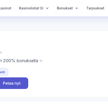
kasinot
Kasinolistat 🎲
Bonukset
Tarjoukset
Kaikki nettikasinot
Cashback-bonukset
Pikakasinot
Casinobonukset 2026
Suomalaiset nettikasinot
Ilmaiskierroksia ilman talletusta
2026
Viron nettikasinot
Ilmaista pelirahaa
26
Non Sticky Bonukset
hin 200% bonuksella ✨
sti
Pelaa nyt