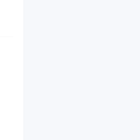
 hyvin
en
en