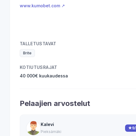
www.kumobet.com ↗
Mikä ihmeen wager and get?
Pelaajien
jonka jälkeen 200% bonus vapautetaan 
Kumobet kokemuksia
TALLETUSTAVAT
Brite
Kumobet toimii samalla alustalla kuin yli 10 sisarka
KOTIUTUSRAJAT
viimeisimmät Suomeen suunnatut kasinot. Tällä ker
40 000€ kuukaudessa
kokemuksen. Visuaalisesti Kumobetin tunnistaa het
päivityksiä (kuten valikon sijainti) on huomattavissa
Nettikasinolla on erittäin
luotettava Viron lisenssi
Pelaajien arvostelut
Vastuulliseen pelaamiseen on keskitytty vahvasti,
sujuvuuteen. EU-lisenssi takaa sen, että pelaajille 
Kalevi
★
9/
Lisenssi:
Viron Vero- ja Tullivi
Pieksämäki