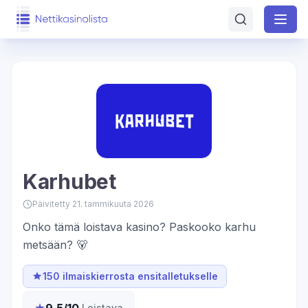
Uudet nettikasinot
Kasinolistat 🎲
Kaikki nettikasinot
Bonukset
Pikakasinot
Cashback-bonukset
Tarjoukset
Suomalaiset nettikasinot
Casinobonukset 2026
Rahapelit
Karhubet
Viron nettikasinot
Ilmaiskierroksia ilman talletusta 2026
Päivitetty 21. tammikuuta 2026
Ilmaista pelirahaa
Onko tämä loistava kasino? Paskooko karhu
Non Sticky Bonukset
metsään? 🐻
150 ilmaiskierrosta ensitalletukselle
★
Loistava