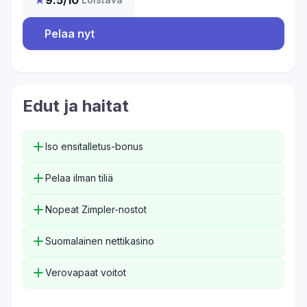
9.5/10
Pelaa nyt
Edut ja haitat
Iso ensitalletus-bonus
Pelaa ilman tiliä
Nopeat Zimpler-nostot
Suomalainen nettikasino
Verovapaat voitot