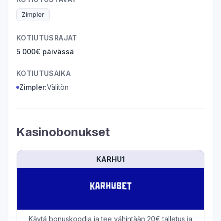
-nettikasinolle, et voi hyödyntää Karhubetin
Zimpler
bonusta, sillä tilisi on siirretty suoraan uudelle
kasinolle.
KOTIUTUSRAJAT
5 000€ päivässä
Karhubet kokemuksia
KOTIUTUSAIKA
Moderni, raikas ja maltainen. Ei, emme puhu
Zimpler:
Välitön
keskioluesta, vaan Karhubetin upeasta
ulkoasusta. Se on sekoitus hienoa teemaa ja
nykyaikaista tekniikkaa. Suomen kansalliseläin luo
Kasinobonukset
jylhät puitteet hienolle suomalaisille suunnatulle
nettikasinolle.
KARHU1
Mielstäni
Karhubetin parhaita puolia on nopea
Pay N Play
, jonka avulla voit pelata ilman
rekisteröitymistä ja nauttia välittömistä
kotiutuksista. Helppous, nopeus, turvallisuus ja
Käytä bonuskoodia ja tee vähintään 20€ talletus ja