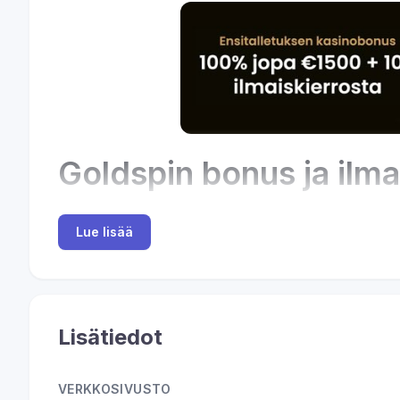
Goldspin bonus ja ilma
Uusien pelaajien viettelemiseksi Goldspin on aset
Lue lisää
asiakkaat voivat lunastaa peräti 3 000 euron ja
Bonukset jaetaan seuraavasti ensimmäisten talletus
Ensimmäinen talletus: 100% aina 1 500€ asti + 1
Lisätiedot
Toinen talletus: 75% aina 1 000 euroon asti
Kolmas talletus: 125% aina 500 euroon asti
VERKKOSIVUSTO