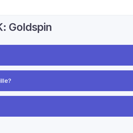
vin huomioon ottaen. Koko sivusto on käännetty suomeksi, 
englanniksi.
Kaikki bonukset ovat yleisillä ehdoilla avoinna
: Goldspin
asinolla
lipaikan
 peliä
, vaikka
 Jostain syystä
ille?
ittamaan esille.
isia slotteja ja
ähdetty
 Kun päälle
aihtoehtoja