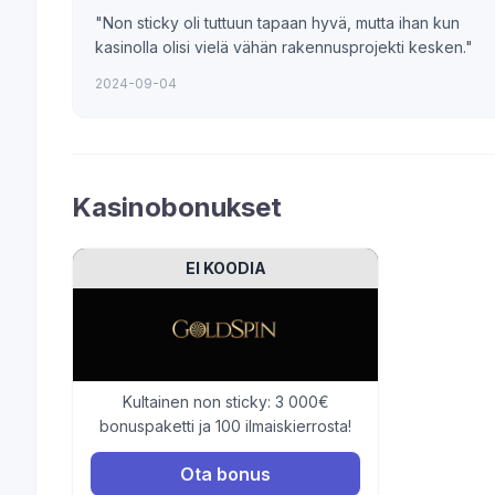
Itse pelaaminen hoitui mukavasti tuhansien pelien p
"Non sticky oli tuttuun tapaan hyvä, mutta ihan kun
valikoiden ja toimintojen yksinkertaisen sijoittelun
kasinolla olisi vielä vähän rakennusprojekti kesken."
maksutapojen välillä. Verkkopankkiin rahat saimme
2024-09-04
alle 15 minuutissa.
Mobiili
Goldspin toimii täysin ilman sovellusta. Ja syytä onki
Kasinobonukset
pohjautuu HTML5-tekniikalla rakennettuun nettisivusto
käyttöjärjestelmillä.
EI KOODIA
Ei siis ole väliä onko sinulla käytössäsi Android, iO
sinulta löytyy mobiiliselain, voit pelata tällä kasinol
Goldspin Suomi
Kultainen non sticky: 3 000€
bonuspaketti ja 100 ilmaiskierrosta!
Nykyisellään Goldspinin pelilisenssi tulee Euroop
ovat selkeät. Tämä kasino ei pysty takaamaan suoma
Ota bonus
tietoa tänne, mikäli lisenssin ja verovelvollisuuden