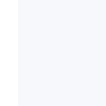
koon
äyttö
 ja
nnöt
mme