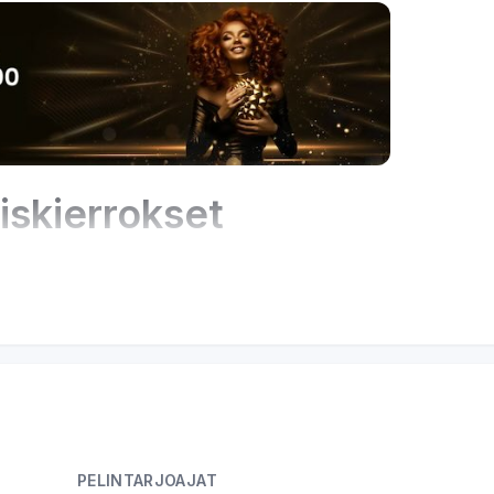
iskierrokset
tanut kampanjat-sivulleen melkoisen houkuttimen. Kaikki
liit
 100 ilmaiskierroksen bonuspaketin - vieläpä non stickyn
ten osalta:
00 ilmaiskierrosta
PELINTARJOAJAT