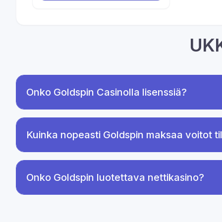
Muutoin suomalaisia palvellaan tällä kasinolla hy
ikävä kyllä asiakaspalveluea ei ole saatavilla kuin 
UKK
suomalaisille
, mikä ei ole aina itsestäänselvyys.
Pelaaminen Goldspin C
Onko Goldspin Casinolla lisenssiä?
Pelien määrällä mahtailu ei selkästi kuulu tämän pe
repertuaariin. Se on pistänyt tarjolle noin
yli 3 000
pelintarjoajia sillä on taustoillaan useita kymmeniä.
Kuinka nopeasti Goldspin maksaa voitot til
jokaisen valmistajan jokaista peliä ei ole lähdetty la
Valikoima kattaa kuitenkin melko hyvän määrän erila
tietenkin laatuskaalan kärkipäästä - onhan pelejä l
Onko Goldspin luotettava nettikasino?
poimimaan käytännössä käsin suurista sammioista.
lisätään vedonlyönti, livekasino ja muut pelit, on v
riittämiin moneen makuun.