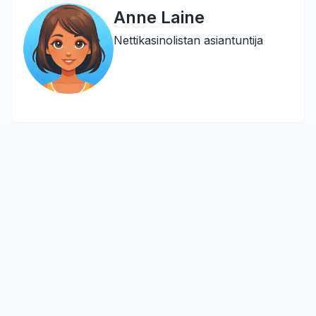
Anne Laine
alueelta laisinkaan kritiikkiä. Kasino on nimittäin:
Nettikasinolistan asiantuntija
Käännetty 100% suomen kielelle
Tarjoaa asiakaspalvelua suomeksi
On pay n play -nettikasino
Operoi Viron lisenssin alla ja tarjoaa
verovapaat voitot
Hoitaa kaikki maksut nopeasti suoraan
suomalaisista verkkopankeista
Pelaaminen Dynabet Casinolla
Dynabetin keskittyy pääasiallisesti kolikkopeleihin
ja livepeleihin, mutta valikoimaan lisätään tasaisesti
myös muita pelejä. Suurin muutos on se, että
alustalle on lisätty vedonlyönti ja näin myös