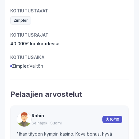
aktivoituu
KOTIUTUSTAVAT
Kierrätä lunastamasi bonussumma 30
Zimpler
kertaa
Kun kierrätys on suoritettu,
KOTIUTUSRAJAT
vapautetaan bonus riihikuivana käteisenä
40 000€ kuukaudessa
KOTIUTUSAIKA
Jos siis teet esimerkiksi 100€ suuruisen
Zimpler:
Välitön
talletuksen, palkitsee Dynabet sinut 200€
bonusrahalla, joka tulee kierrättää 30-kertaisesti.
Tämän jälkeen 200€ bonussumma siirtyy oikean
Pelaajien arvostelut
rahan tilillesi.
Dynabet kokemuksia
Robin
★
10/10
Seinäjoki, Suomi
Dynabet muistuttaa ulkoasultaan suuresti
"Ihan täyden kympin kasino. Kova bonus, hyvä
sisarkasinoitaan - mutta tämä on pelkästään