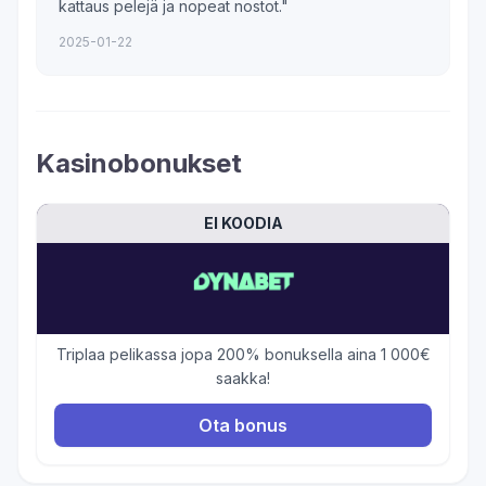
kattaus pelejä ja nopeat nostot."
positiivinen huomio. Kasinoiden oma alusta on
visuaalisesti erittäin tyylikäs ja
2025-01-22
käyttökokemukseltaan verraton. Dynabet on
tuttuun tapaan sähäkkä pelikasino eikä
grafiikoissa suinkaan ole säästely värien kanssa.
Kasinobonukset
Ja tottakai kyseessä on tietenkin pikakasino, jossa
pelaajat voivat pelata ilman tiliä
. Maksujen
EI KOODIA
välittäjäksi on valittu Zimpler, joka hoitaa sekä
pelaajien tietojen ja asuinpaikan vahvistamisen että
nopeat ja luotettavat rahansiirrot. Tämän
nopeammaksi ja turvallisemmaksi ei pelaaminen
muutu.
Triplaa pelikassa jopa 200% bonuksella aina 1 000€
saakka!
Yksi Dynabetin erikoisuuksista on se, että
kasinolla on jatkuvasti käynnissä erilaisia
Ota bonus
kampanjoita. Se ottaa osaa useisiin
pelinvalmistajien suuriin oikean rahan turnauksiin,