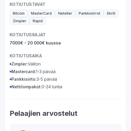
KOTIUTUSTAVAT
Bonus Crab vie pelaajat ison palkintokauhan
Bitcoin
MasterCard
Neteller
Pankkisiirrot
Skrill
ääreen. Saat ohjata kauhaa kohti haluamaasi lelua
Zimpler
Rapid
- ja jos onnistut nappaamaan sen, saat leluun
liitettävän bonuksen itsellesi.
KOTIUTUSRAJAT
Vedonlyönnin ystäville on tarjolla erillinen bonus,
7000€ - 20 000€ kuussa
joka pitää sisällään 100% bonuksen aina 200€
KOTIUTUSAIKA
asti. Minimitalletus tähän tarjoukseen on 20€ ja
Zimpler:
Välitön
kierrätysvaatimukset 5-kertaiset.
Mastercard:
1-3 päivää
Pankkisiirto:
3-5 päivää
CrownPlay kokemuksia
Nettilompakot:
0-24 tuntia
CrownPlay toimii Rabidi N.V.:n alustalla, mikä
tarkoittaa tietenkin jättifirman suuria resursseja.
Pelaajien arvostelut
Pelit, bonukset, VIP-etuudet, maksupalvelut ja
asiakaspalvelu ovat huippuunsa viritettyjä. Kasino
pyörii kuin sveitsiläinen kello ja kaikki mahdolliset