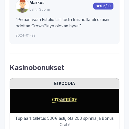
Markus
ongelmat on korjattu jo kymmeniä pelisivuja sitten.
★
9.5/10
Lahti, Suomi
Nettikasino muistuttaa todella paljon Dolly
"Pelaan vaan Estolio Limitedin kasinoilla eli osasin
Casinoa. Värimaailma, suunnittelu ja jopa teema
odottaa CrownPlayn olevan hyvä."
ovat lähes identtiset -
Dolly Casino
sijoittuu
2024-01-22
selkeästi villille 20-luvulle, kun taas CrownPlayn
teema on ehkä muutaman vuosikymmenen
päässä. Kuitenkin yhteneväisyys on erittäin
selkeää. Tämä ei missään nimessä ole kritiikki, sillä
Kasinobonukset
Dolly Casino on ollut yksi viime vuosien
tyylikkäimmistä kasinoista.
EI KOODIA
Rabidi N.V. tuo myös mukanaan turvaa. Iso
konserni on vakavarainen ja ottaa pelaajien
tyytyväisyyden ja tietoturvan erittäin vakavasti.
CrownPlay onkin erittäin luotettava vaihtoehto
myös kotimaisille pelaajille.
Tuplaa 1. talletus 500€ asti, ota 200 spinniä ja Bonus
Crab!