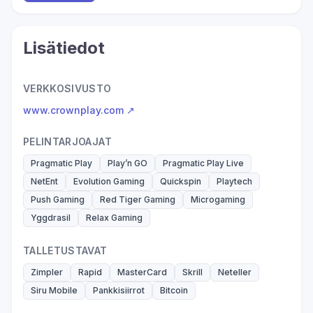
CrownPlay bonus ja
ilmaiskierrokset
Lisätiedot
CrownPlayn bonus seuraa sisarkasinoiden
VERKKOSIVUSTO
viitoittamalla tiellä. Joskus toivoisimme, että
tervetuliaistarjous muutettaisiin edes hieman,
www.crownplay.com ↗
mutta ainakaan CrownPlay ei lähde omille teilleen.
PELINTARJOAJAT
Tarjolla on siis tuttu
100% bonus aina 500€
saakka sekä 200 ilmaiskierrosta
Pragmatic Play
Play’n GO
Pragmatic Play Live
ensitalletukselle. Lisäksi pakettiin kuuluu vielä
NetEnt
Evolution Gaming
Quickspin
Playtech
Bonus Crab -etuus.
Push Gaming
Red Tiger Gaming
Microgaming
Yggdrasil
Relax Gaming
Minimitalletus on 10€ pelkälle Bonus Crab -
palkinnolle ja 20€ koko bonuspaketille.
TALLETUSTAVAT
Ilmaiskierrokset jaetaan 20 spinnin erissä
Zimpler
Rapid
MasterCard
Skrill
Neteller
ensimmäisen 10 pelipäivän aikana, joten muista
Siru Mobile
Pankkisiirrot
Bitcoin
käydä nappaamassa kiepit päivittäin talteen.