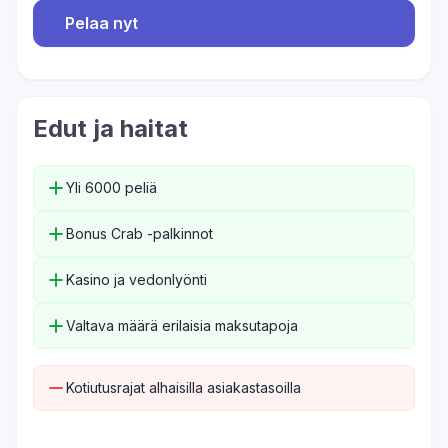
Pelaa nyt
Edut ja haitat
Yli 6000 peliä
Bonus Crab -palkinnot
Kasino ja vedonlyönti
Valtava määrä erilaisia maksutapoja
Kotiutusrajat alhaisilla asiakastasoilla