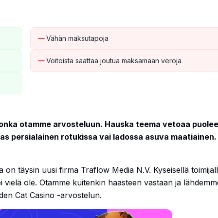
Vähän maksutapoja
Voitoista saattaa joutua maksamaan veroja
 jonka otamme arvosteluun. Hauska teema vetoaa puole
as persialainen rotukissa vai ladossa asuva maatiainen.
 on täysin uusi firma Traflow Media N.V. Kyseisellä toimijall
a ei vielä ole. Otamme kuitenkin haasteen vastaan ja lähdemm
yden Cat Casino -arvostelun.