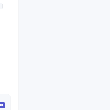
0€
aa
 ole
10