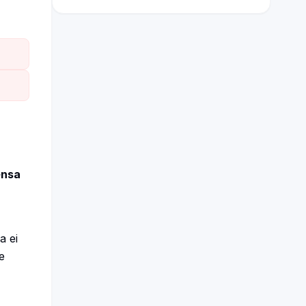
ensa
a ei
e