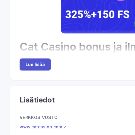
Cat Casino bonus ja il
Jos joku asia tekee meidät iloiseksi niin ne ovat iso
Lue lisää
massiivinen. Jakoon laitetaan peräti 1900€ edestä
talletuksen yhteydessä. Lähdetään seuraavaksi pe
Ensitalletukselle annetaan 100% bonus aina 300€ as
Lisätiedot
aktivointi vaatii pelkästään 20€ arvoisen talletuks
asti.
VERKKOSIVUSTO
Toinen talletus taas tuo tullessaan 50% bonuksen 
www.catcasino.com ↗
napata talteen 25% bonarit 500€ asti. Seuraavalle 