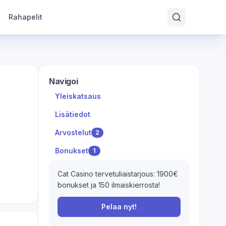
Rahapelit
Navigointi
Navigoi
Yleiskatsaus
Lisätiedot
Arvostelut
2
Bonukset
1
Cat Casino tervetuliaistarjous: 1900€
bonukset ja 150 ilmaiskierrosta!
Pelaa nyt!