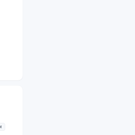
sen
600€
t
n 50%