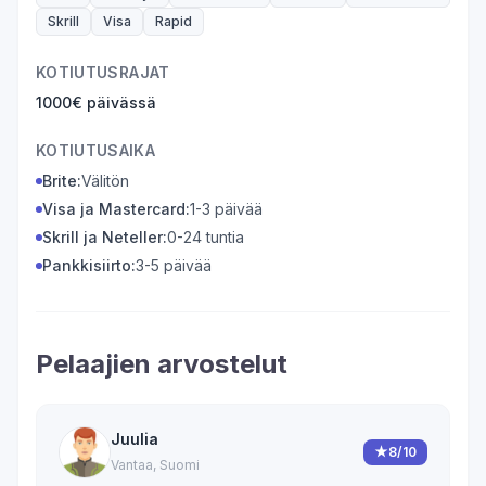
urheiluvedonlyöntiin ja yhden voi hyödyntää
Skrill
Visa
Rapid
kasinon puolelle. Kaikki bonukset ovat
lunastettavissa vain kerran ensimmäisellä
KOTIUTUSRAJAT
talletuksella. Vilkaistaan seuraavaksi, minkälaisista
1000€ päivässä
bonuksista on kyse.
KOTIUTUSAIKA
Urheilun talletusbonus: 100% bonus jopa 100
Brite:
Välitön
euroon asti
Visa ja Mastercard:
1-3 päivää
Ilmaisveto: saat 25 euron edestä ilmaisvetoja
Skrill ja Neteller:
0-24 tuntia
Pankkisiirto:
3-5 päivää
Kasinon tervetuliaisbonus: 100% bonus jopa
200 euroon asti sekä 200 ilmaiskierrosta The Dog
House -kolikkopeliin
Pelaajien arvostelut
Jokaisen bonuksen saa lunastettua, mikäli
tallettaa vähintään 25 eurolla.
Kierrätysvaatimukset tulee tottakai täyttää ja
Juulia
urheilun tervetuliaisbonuksella se on 5 -kertainen
★
8/10
Vantaa, Suomi
(talletus ja bonus). Ilmaisvetoja ei tarvitse