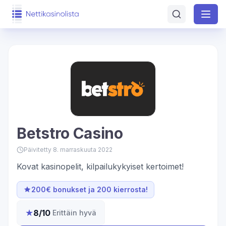
Uudet nettikasinot
Kasinolistat 🎲
Kaikki nettikasinot
Bonukset
Pikakasinot
Cashback-bonukset
Tarjoukset
Suomalaiset nettikasinot
Casinobonukset 2026
Rahapelit
Betstro Casino
Viron nettikasinot
Ilmaiskierroksia ilman talletusta 2026
Päivitetty 8. marraskuuta 2022
Ilmaista pelirahaa
Kovat kasinopelit, kilpailukykyiset kertoimet!
Non Sticky Bonukset
200€ bonukset ja 200 kierrosta!
★
8/10
Erittäin hyvä