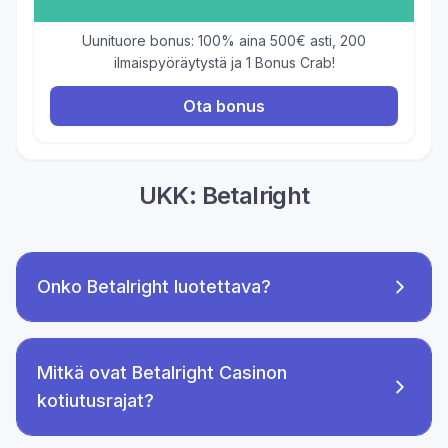
lisenssoitu Curacaon lisenssin alaisuuteen ja
sen taustalla oleva firma on julkaissut
Uunituore bonus: 100% aina 500€ asti, 200
aikaisemmin yli 60 nettikasinoa erittäin hyvällä
ilmaispyöräytystä ja 1 Bonus Crab!
onnistumisprosentilla
.
Ota bonus
Mobiili
BetAlright ei vaadi toimiakseen
UKK: Betalright
mobiilisovellusta vaan kasinolle on helppo
suunnata suoraan älylaitteen selaimen kautta
.
Vaikka kyseessä on hieman raskaampi nettikasino,
on se saatu toimimaan varsin vikkelästi myös
Onko Betalright luotettava?
älypuhelimen ja tabletin kautta.
Mobiiliversiossa valikoiden paikkoja on muutettu
hieman ja pelejä on mahdollista rullata
Mitkä ovat Betalright Casinon
sivusuunnassa. Näin ollen sivulla on helppo
kotiutusrajat?
navigoida myös pelkän peukalon avulla eivätkä
jatkuva pelien latautuminen pistä sivua