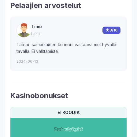
Pelaajien arvostelut
BetAlright on ulkoasunsa puolesta selkeästi
vedonlyöntiin kallistuva pelisivusto - ja myös nimi
viittaa tähän. Se ei kuitenkaan tarkoita sitä, että
Timo
★
9/10
kasinopelaajia laiminlyötäisiin, sillä BetAlrightilta
Lahti
löytyy yli 9000 kasinopeliä. Sivuston värimaailma
Tää on samanlainen ku moni vastaava mut hyvällä
on vaaleanturkoosi, mikä itseasiassa toimii tässä
tavalla. Ei valittamista.
yhtälössä varsin hyvin.
2024-06-13
Pelien lisäksi BetAlright panostaa todella paljon
erilaisiin tarjouksiin. Sivustolla hyödynnetään
vahvasti pelillistämistä ja luvassa onkin muun
muassa kauppa, josta voit ostaa bonuksia
Kasinobonukset
keräämilläsi kolikoilla sekä hauska Bonus Crab -
laite, jossa pääset ohjaamaan virtuaalista
EI KOODIA
kauhakonetta.
BetAlright on erittäin luotettava kasino.
Se on