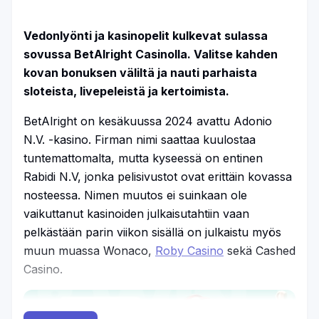
Vedonlyönti ja kasinopelit kulkevat sulassa
sovussa BetAlright Casinolla. Valitse kahden
kovan bonuksen väliltä ja nauti parhaista
sloteista, livepeleistä ja kertoimista.
BetAlright on kesäkuussa 2024 avattu Adonio
N.V. -kasino. Firman nimi saattaa kuulostaa
tuntemattomalta, mutta kyseessä on entinen
Rabidi N.V, jonka pelisivustot ovat erittäin kovassa
nosteessa. Nimen muutos ei suinkaan ole
vaikuttanut kasinoiden julkaisutahtiin vaan
pelkästään parin viikon sisällä on julkaistu myös
muun muassa Wonaco,
Roby Casino
sekä Cashed
Casino.