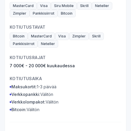
MasterCard
Visa
Siru Mobile
Skrill
Neteller
Jos haluat lunastaa pelkän bonus crabin, riittää
Zimpler
Pankkisiirrot
Bitcoin
tähän 10€ suuruinen talletus. Myös jokainen
KOTIUTUSTAVAT
tulevaisuudessa tehty kympin talletus tuo aina
uuden kierroksen bonusrapuun.
Bitcoin
MasterCard
Visa
Zimpler
Skrill
Talletusbonukseen sisältyy 35x kierrätysvaatimus,
Pankkisiirrot
Neteller
kun taas ilmaiskierroksista saadut voitot tulee
KOTIUTUSRAJAT
pelata läpi 40-kertaisesti.
7 000€ - 20 000€ kuukaudessa
Pelisivustolla on myös erillinen bonus
vedonlyönnin ystäville. Jos 100% sporttibonus
KOTIUTUSAIKA
250€ saakka kiinnostaa enemmän, muista valita
Maksukortit:
1-3 päivää
kyseinen tarjous ensitalletuksen yhteydessä.
Verkkopankki:
Välitön
Vedonlyöntibonuksen kierrätysvaatimukset ovat
Verkkolompakot:
Välitön
5x.
Bitcoin:
Välitön
BetAlright kokemuksia