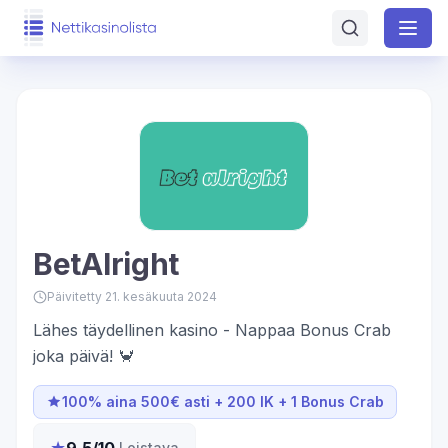
Uudet nettikasinot
Kasinolistat 🎲
Kaikki nettikasinot
Bonukset
Pikakasinot
Cashback-bonukset
Tarjoukset
Suomalaiset nettikasinot
Casinobonukset 2026
Rahapelit
BetAlright
Viron nettikasinot
Ilmaiskierroksia ilman talletusta 2026
Päivitetty 21. kesäkuuta 2024
Ilmaista pelirahaa
Lähes täydellinen kasino - Nappaa Bonus Crab
Non Sticky Bonukset
joka päivä! 🦀
100% aina 500€ asti + 200 IK + 1 Bonus Crab
★
Loistava