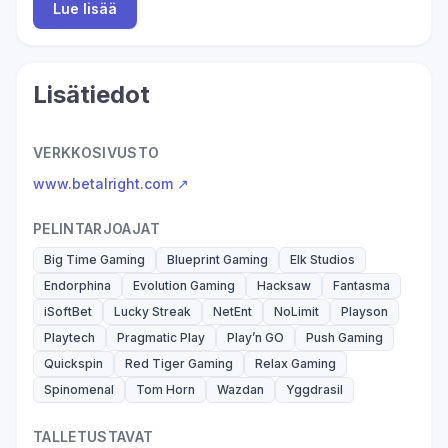
Lue lisää
Lisätiedot
BetAlright bonus ja
ilmaiskierrokset
VERKKOSIVUSTO
BetAlright ei lähde keksimään uudestaan pyörää
www.betalright.com ↗
vaan täräyttää ilmoille sisarsivustoilta tutun
PELINTARJOAJAT
bonuspaketin. Kun teet vähintään 20€ suuruisen
ensitalletuksen, saat:
Big Time Gaming
Blueprint Gaming
Elk Studios
Endorphina
Evolution Gaming
Hacksaw
Fantasma
iSoftBet
Lucky Streak
NetEnt
NoLimit
Playson
100% talletusbonuksen aina 500€ asti
Playtech
Pragmatic Play
Play’n GO
Push Gaming
200 ilmaiskierrosta (20 per päivä 10
Quickspin
Red Tiger Gaming
Relax Gaming
päivän ajan)
Spinomenal
Tom Horn
Wazdan
Yggdrasil
1 Bonus Crab -palkinnon
TALLETUSTAVAT