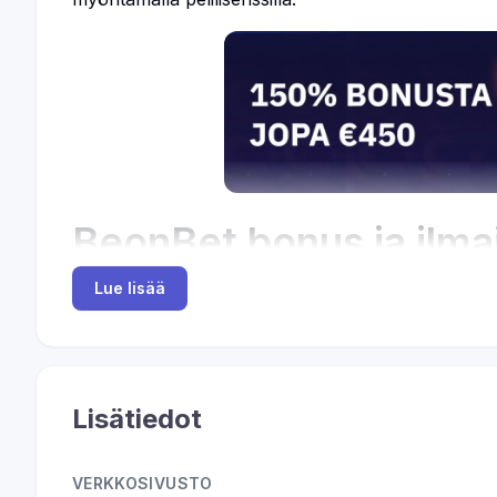
BeonBet bonus ja ilma
Lue lisää
Pitkästä aikaa voimme esitellä teille jotain poikke
hetken mielenkiintoisimmista tarjouksista, sillä se s
sticky ehdot ja voitkin napata hyväskää itsellesi per
Talletusbonus: 150% aina 450€ asti (kierrätys 
Lisätiedot
Talletusbonus: 100% aina 500€ (kierrätys x35) 
Talletusbonus: 75% aina 450€ asti (kierrätys x
VERKKOSIVUSTO