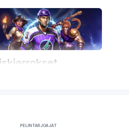
iskierrokset
uksellista bonusrintamalla. BeonBet paiskaa askiin yhden täm
isältää runsaat eväät mainioilla eduilla. Parasta ovat kuitenk
äti 2 150 euroon asti ja 300 ilmaiskierrosta päälle.
x40) + 100 IK Sugar Rush -peliin
asti
30) + 100 IK Sweet Bonanza -peliin
PELINTARJOAJAT