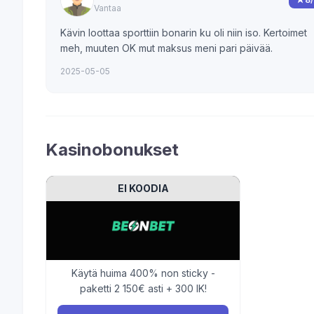
tervetuliaistarjoukset, jotka voivat käydä BeonBet
Vantaa
Mobiili
Kävin loottaa sporttiin bonarin ku oli niin iso. Kertoimet
meh, muuten OK mut maksus meni pari päivää.
Tällä kasinolla ei ole erillistä sovellusta, mutta se to
2025-05-05
puhelimesi kovalevyltä tai pilvestä, minne ikinä ta
kännykällä pelattaessa ihan moitteettomasti.
BeonBet Suomi
Kasinobonukset
Eivät taida tietää kenen kanssa ovat tekemisissä? 
EI KOODIA
edullisilla ehdoilla ovat kuin syömään käskisi etenki
aina bonukset kiinnostaneet siinä mielessä, että jot
Lisenssi BeonBetillä on Curacaolta, mikä takaa turval
sijaitsee EU:n ulkopuolella. Kielen puolesta taas a
asiakaspalvelu toimi vain englanniksi.
Käytä huima 400% non sticky -
paketti 2 150€ asti + 300 IK!
Pelaaminen BeOnBet C