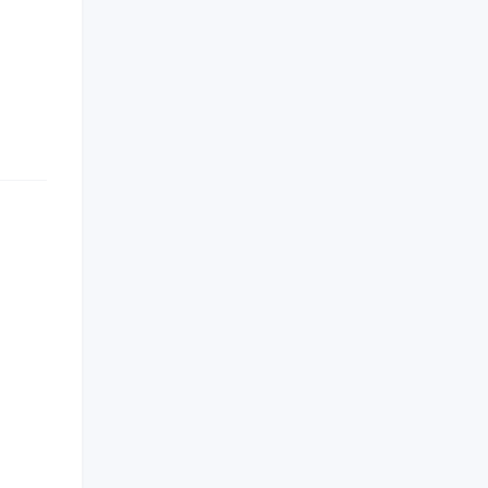
a
ös
äin
ttäin
an.
ä alue
asti