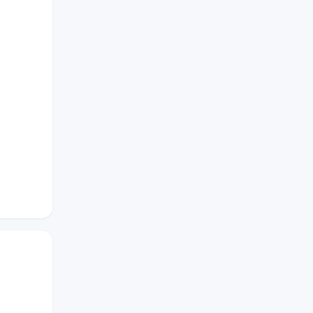
än
in non