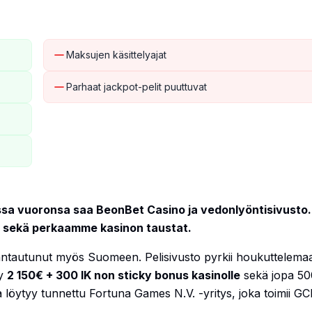
Maksujen käsittelyajat
Parhaat jackpot-pelit puuttuvat
ossa vuoronsa saa BeonBet Casino ja vedonlyöntisivusto.
t sekä perkaamme kasinon taustat.
rantautunut myös Suomeen. Pelisivusto pyrkii houkuttelema
ty
2 150€ + 300 IK non sticky bonus kasinolle
sekä jopa 5
 löytyy tunnettu Fortuna Games N.V. -yritys, joka toimii GC