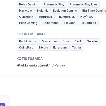
25)
Relax Gaming
Pragmatic Play
Pragmatic Play Live
Hacksaw
NoLimit
Evolution Gaming
Big Time Gamin
0) + 100 IK Big Bass Splash -peliin
Quickspin
Yggdrasil
Thunderkick
Play’n GO
rätysvaatimukset jokaiselle bonukselle vaihtelevat aina 40:n 
Push Gaming
Spinomenal
Playson
Elk Studios
ättää 40 kertaisesti ennen kotiutusta. Yleisesti arvioiden
Tavallista pienemmät kierrätysvaatimukset ja non sticky
KOTIUTUSTAVAT
Pankkisiirrot
Mastercard
Visa
Skrill
Neteller
CoinsPaid
Bitcoin
Ethereum
Tether
KOTIUTUSAIKA
Kaikki maksutavat:
1-3 Päivää
us" -palkkia, ei se kuitenkaan ole pikakasino. Tavallinen ti
uutaman minuutin. Talletuksen tekemiseen oli kohtalaisesti
alaista pankeista. Kortit ja verkkolompakot onneksi kelpasiv
ain korskea kiekkomies keulakuvana on hieno valinta. Pelien
kauppa, turnaukset ja VIP-ohjelma tasoineen, mutta ehkä mi
ia ovat ehdottomasti hyvillä ehdoilla varustetut
10