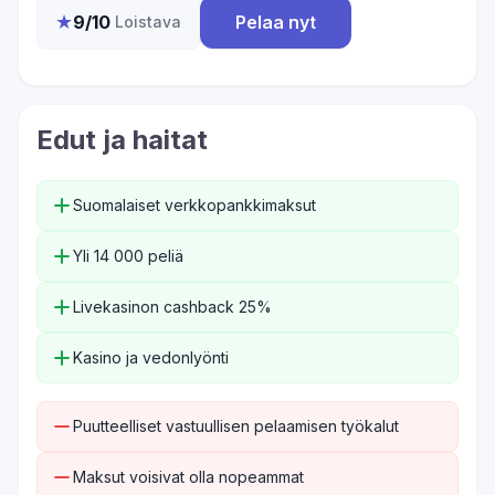
★
9/10
Pelaa nyt
Loistava
Edut ja haitat
Suomalaiset verkkopankkimaksut
Yli 14 000 peliä
Livekasinon cashback 25%
Kasino ja vedonlyönti
Puutteelliset vastuullisen pelaamisen työkalut
Maksut voisivat olla nopeammat