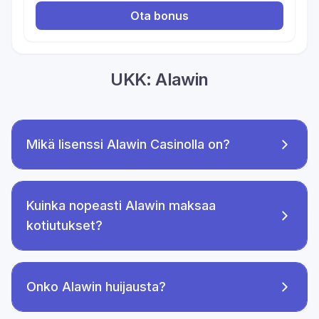
Lisäplussa vedonlyönnistä.
Ota bonus
Vastavuoroisesti kaikki kokemukseni Alawin
Casinosta eivät olleet pelkästään positiivisia.
Löysin myös parannettavaa muutamilta osa-
UKK: Alawin
alueilta. Mielestäni nämä olivat flop-3 löydökset
tästä kasinosta:
🎰 Progressiiviset jättipottipelit puuttuvat:
Mikä lisenssi Alawin Casinolla on?
Valtava pelikirjasto hipoo täydellisyyttä, mutta
jostain syystä suurimmat jackpotit, kuten Mega
Moolah puttuvat tyystin valikoimista.
Kuinka nopeasti Alawin maksaa
⚠ Kotiutusten prosessointiajat:
Pykälien
kotiutukset?
mukaan kaikki kotiutukset luvataan käsitellä
kolmen (3) arkipäivän kuluessa toimistoaikoina.
Toisin sanoen, jos kotiutat perjantai-iltana, voi
maksussa venähtää jopa keskiviikkoon.
Onko Alawin huijausta?
🔞 Vastuullisen pelaamisen työkalut: