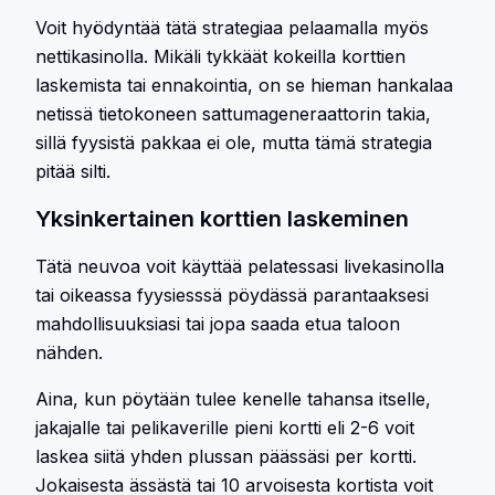
Voit hyödyntää tätä strategiaa pelaamalla myös
nettikasinolla. Mikäli tykkäät kokeilla korttien
laskemista tai ennakointia, on se hieman hankalaa
netissä tietokoneen sattumageneraattorin takia,
sillä fyysistä pakkaa ei ole, mutta tämä strategia
pitää silti.
Yksinkertainen korttien laskeminen
Tätä neuvoa voit käyttää pelatessasi livekasinolla
tai oikeassa fyysiesssä pöydässä parantaaksesi
mahdollisuuksiasi tai jopa saada etua taloon
nähden.
Aina, kun pöytään tulee kenelle tahansa itselle,
jakajalle tai pelikaverille pieni kortti eli 2-6 voit
laskea siitä yhden plussan päässäsi per kortti.
Jokaisesta ässästä tai 10 arvoisesta kortista voit