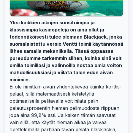
Yksi kaikkien aikojen suosituimpia ja
klassisimpia kasinopelejä on aina ollut ja
todennäköisesti tulee olemaan Blackjack, jonka
suomalaistettu versio Ventti toimii käytännössä
lähes samalla mekaniikalla. Tässä oppaassa
pureudumme tarkemmin siihen, kuinka sinä voit
omilla toimillasi ja valinnoilla nostaa omia voiton
mahdollisuuksiasi ja viilata talon edun aivan
minimiin.
Ei ole nimittäin aivan yhdentekevää kuinka korttisi
pelaat, sillä matemaattisesti kehitetyllä
optimaalisella pelitavalla voit hilata pelin
palautusprosentin hieman pelimuodosta riippuen
jopa aina 99,8% asti. Ja kaiken tämän saavutat
vain sillä, että käytät hieman aikaa ja vaivaa
opettelemalla parhaan tavan pelata blackjackia,