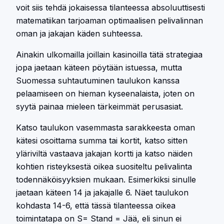
voit siis tehdä jokaisessa tilanteessa absoluuttisesti
matematiikan tarjoaman optimaalisen pelivalinnan
oman ja jakajan käden suhteessa.
Ainakin ulkomailla joillain kasinoilla tätä strategiaa
jopa jaetaan käteen pöytään istuessa, mutta
Suomessa suhtautuminen taulukon kanssa
pelaamiseen on hieman kyseenalaista, joten on
syytä painaa mieleen tärkeimmät perusasiat.
Katso taulukon vasemmasta sarakkeesta oman
kätesi osoittama summa tai kortit, katso sitten
yläriviltä vastaava jakajan kortti ja katso näiden
kohtien risteyksestä oikea suositeltu pelivalinta
todennäköisyyksien mukaan. Esimerkiksi sinulle
jaetaan käteen 14 ja jakajalle 6. Näet taulukon
kohdasta 14-6, että tässä tilanteessa oikea
toimintatapa on S= Stand = Jää, eli sinun ei