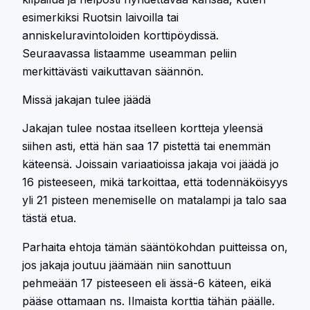
esimerkiksi Ruotsin laivoilla tai
anniskeluravintoloiden korttipöydissä.
Seuraavassa listaamme useamman peliin
merkittävästi vaikuttavan säännön.
Missä jakajan tulee jäädä
Jakajan tulee nostaa itselleen kortteja yleensä
siihen asti, että hän saa 17 pistettä tai enemmän
käteensä. Joissain variaatioissa jakaja voi jäädä jo
16 pisteeseen, mikä tarkoittaa, että todennäköisyys
yli 21 pisteen menemiselle on matalampi ja talo saa
tästä etua.
Parhaita ehtoja tämän sääntökohdan puitteissa on,
jos jakaja joutuu jäämään niin sanottuun
pehmeään 17 pisteeseen eli ässä-6 käteen, eikä
pääse ottamaan ns. Ilmaista korttia tähän päälle.