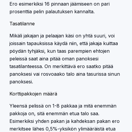
Ero esimerkiksi 16 pinnaan jäämiseen on pari
prosenttia pelin palautuksen kannalta.
Tasatilanne
Mikäli jakajan ja pelaajan käsi on yhtä suuri, voi
joissain tapauksissa käydä niin, että jakaja kuittaa
pöydän tyhjäksi, kun taas parempien ehtojen
peleissä saat aina pitää oman panoksesi
tasatilanteessa. On merkittävä ero saatko pitää
panoksesi vai rosvoaako talo aina tasurissa sinun
panoksesi.
Korttipakkojen määrä
Yleensä pelissä on 1-8 pakkaa ja mitä enemmän
pakkoja on, sitä enemmän etua talo saa.
Esimerkiksi yhden pakan ja kahdeksan pakan ero
merkitsee lähes 0,5%-yksikön ylimääräistä etua