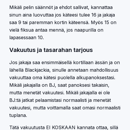
Mikäli pelin säännöt ja ehdot sallivat, kannattaa
sinun aina luovuttaa jos käteesi tulee 16 ja jakaja
saa 9 tai paremman kortin käteensä. Myös 15 on
vielä fiksua antaa mennä, jos naapurilla on
lapasessaan 10.
Vakuutus ja tasarahan tarjous
Jos jakaja saa ensimmäisellä kortillaan ässän ja on
lähellä Blackjackia, sinulle annetaan mahdollisuus
vakuuttaa oma kätesi puolella alkupanoksestasi.
Mikäli jakajalla on BJ, saat panoksesi takaisin,
mutta menetät vakuutesi. Mikäli jakajalla ei ole
BJ:tä jatkat pelaamistasi normaalisti ja menetät
vakuutesi, mutta voittamalla saat omasi normaalisti
tuplana.
Tätä vakuutusta EI KOSKAAN kannata ottaa, sillä