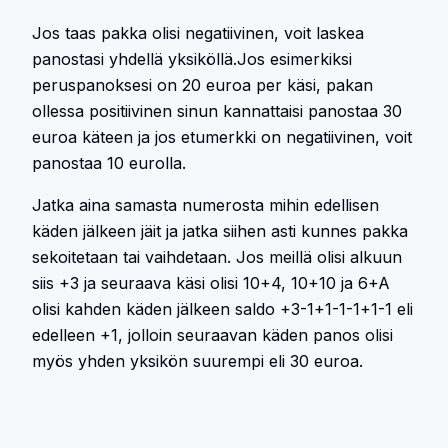
Jos taas pakka olisi negatiivinen, voit laskea
panostasi yhdellä yksiköllä.Jos esimerkiksi
peruspanoksesi on 20 euroa per käsi, pakan
ollessa positiivinen sinun kannattaisi panostaa 30
euroa käteen ja jos etumerkki on negatiivinen, voit
panostaa 10 eurolla.
Jatka aina samasta numerosta mihin edellisen
käden jälkeen jäit ja jatka siihen asti kunnes pakka
sekoitetaan tai vaihdetaan. Jos meillä olisi alkuun
siis +3 ja seuraava käsi olisi 10+4, 10+10 ja 6+A
olisi kahden käden jälkeen saldo +3-1+1-1-1+1-1 eli
edelleen +1, jolloin seuraavan käden panos olisi
myös yhden yksikön suurempi eli 30 euroa.