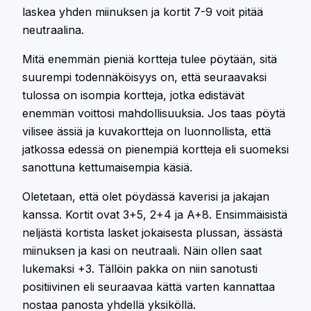
laskea yhden miinuksen ja kortit 7-9 voit pitää
neutraalina.
Mitä enemmän pieniä kortteja tulee pöytään, sitä
suurempi todennäköisyys on, että seuraavaksi
tulossa on isompia kortteja, jotka edistävät
enemmän voittosi mahdollisuuksia. Jos taas pöytä
vilisee ässiä ja kuvakortteja on luonnollista, että
jatkossa edessä on pienempiä kortteja eli suomeksi
sanottuna kettumaisempia käsiä.
Oletetaan, että olet pöydässä kaverisi ja jakajan
kanssa. Kortit ovat 3+5, 2+4 ja A+8. Ensimmäisistä
neljästä kortista lasket jokaisesta plussan, ässästä
miinuksen ja kasi on neutraali. Näin ollen saat
lukemaksi +3. Tällöin pakka on niin sanotusti
positiivinen eli seuraavaa kättä varten kannattaa
nostaa panosta yhdellä yksiköllä.