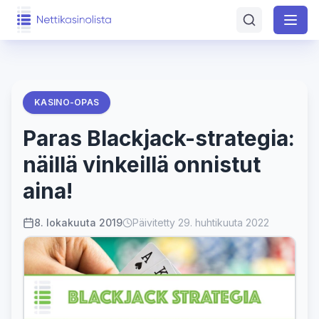
Uudet nettikasinot
Kasinolistat 🎲
KASINO-OPAS
Kaikki nettikasinot
Bonukset
Paras Blackjack-strategia:
Pikakasinot
Cashback-bonukset
Tarjoukset
näillä vinkeillä onnistut
Suomalaiset nettikasinot
Casinobonukset 2026
Rahapelit
aina!
Viron nettikasinot
Ilmaiskierroksia ilman talletusta 2026
Ilmaista pelirahaa
8. lokakuuta 2019
Päivitetty 29. huhtikuuta 2022
Non Sticky Bonukset