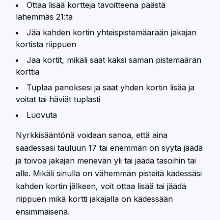
Ottaa lisää kortteja tavoitteena päästä
lähemmäs 21:ta
Jää kahden kortin yhteispistemäärään jakajan
kortista riippuen
Jaa kortit, mikäli saat kaksi saman pistemäärän
korttia
Tuplaa panoksesi ja saat yhden kortin lisää ja
voitat tai häviät tuplasti
Luovuta
Nyrkkisääntönä voidaan sanoa, että aina
saadessasi tauluun 17 tai enemmän on syytä jäädä
ja toivoa jakajan menevän yli tai jäädä tasoihin tai
alle. Mikäli sinulla on vähemmän pisteitä kädessäsi
kahden kortin jälkeen, voit ottaa lisää tai jäädä
riippuen mikä kortti jakajalla on kädessään
ensimmäisenä.