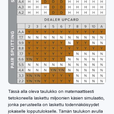
Tässä alla oleva taulukko on matemaattisesti
tietokoneella laskettu miljoonien käsien simulaatio,
jonka perusteella on laskettu todennäköisyydet
jokaiselle lopputulokselle. Tämän taulukon avulla